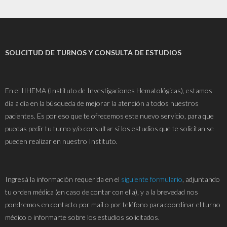
SOLICITUD DE TURNOS Y CONSULTA DE ESTUDIOS
En el IIHEMA (Instituto de Investigaciones Hematológicas), estamos
día a día en la búsqueda de mejorar la atención a todos nuestros
pacientes. Es por eso que te ofrecemos este nuevo servicio, para que
puedas pedir tu turno y/o consultar si los estudios que te solicitan se
pueden realizar en nuestro Instituto.
Ingresá la información requerida en el
siguiente formulario
, adjuntando
tu orden médica (en caso de contar con ella), y a la brevedad nos
pondremos en contacto por mail o por teléfono para coordinar el turno
médico o informarte sobre los estudios solicitados.